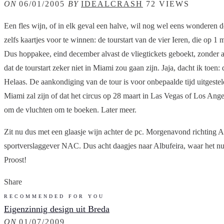
ON
06/01/2005
BY
IDEALCRASH
72 VIEWS
Een fles wijn, of in elk geval een halve, wil nog wel eens wonderen
zelfs kaartjes voor te winnen: de tourstart van de vier Ieren, die op 
Dus hoppakee, eind december alvast de vliegtickets geboekt, zonder 
dat de tourstart zeker niet in Miami zou gaan zijn. Jaja, dacht ik toe
Helaas. De aankondiging van de tour is voor onbepaalde tijd uitgestel
Miami zal zijn of dat het circus op 28 maart in Las Vegas of Los Angel
om de vluchten om te boeken. Later meer.
Zit nu dus met een glaasje wijn achter de pc. Morgenavond richting 
sportverslaggever NAC. Dus acht daagjes naar Albufeira, waar het nu n
Proost!
Share
RECOMMENDED FOR YOU
Eigenzinnig design uit Breda
ON
01/07/2009