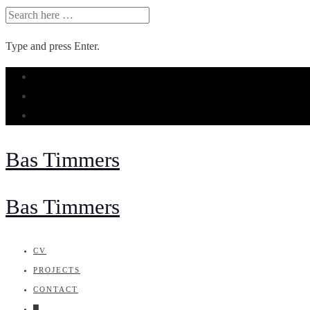
SEARCH
FOR:
Type and press Enter.
Skip
to
content
Bas Timmers
Bas Timmers
CV
PROJECTS
CONTACT
█