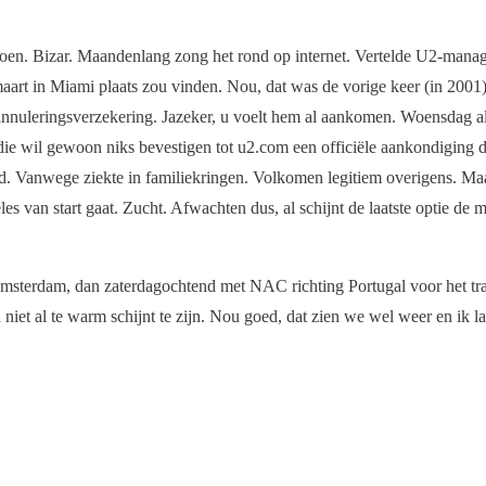
 doen. Bizar. Maandenlang zong het rond op internet. Vertelde U2-man
1 maart in Miami plaats zou vinden. Nou, dat was de vorige keer (in 200
annuleringsverzekering. Jazeker, u voelt hem al aankomen. Woensdag al
n: die wil gewoon niks bevestigen tot u2.com een officiële aankondiging d
d. Vanwege ziekte in familiekringen. Volkomen legitiem overigens. Maar
es van start gaat. Zucht. Afwachten dus, al schijnt de laatste optie de 
Amsterdam, dan zaterdagochtend met NAC richting Portugal voor het tra
iet al te warm schijnt te zijn. Nou goed, dat zien we wel weer en ik la